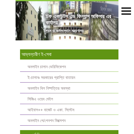
চিফ একাউন্টস এন্ড ফিন্যান্স অফিসার এর
কার্যালয়
শ্রম ও কর্মসংস্থান মন্ত্রণালয়
আভ্যন্তরীণ ই-সেবা
অনলাইন চালান ভেরিফিকেশন
ই-চালানঃ সরকারের প্রাপ্তি বাতায়ন
অনলাইন বিল নিষ্পত্তির অবস্থা
সিজিএ ওয়েব মেইল
আইবাস++ বাজেট ও একা. সিস্টেম
অনলাইন পে/পেনশন ফিক্সেশন